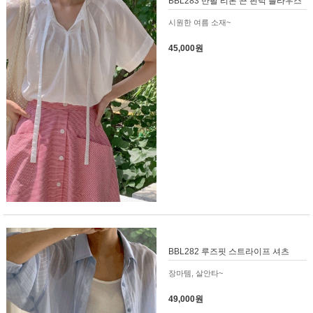
BBL283 반팔 리본 끈 핀턱 플라우스
시원한 여름 소재~
45,000원
BBL282 루즈핏 스트라이프 셔츠
장마템, 살안타~
49,000원