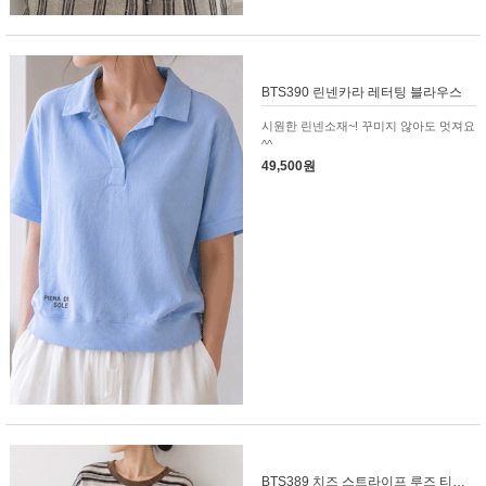
BTS390 린넨카라 레터팅 블라우스
시원한 린넨소재~! 꾸미지 않아도 멋져요
^^
49,500원
BTS389 치즈 스트라이프 루즈 티셔츠