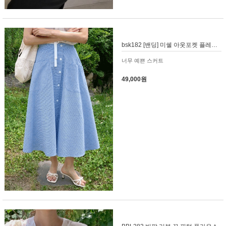
bsk182 [밴딩] 미쉘 아웃포켓 플레어 훌 스커트
너무 예쁜 스커트
49,000원