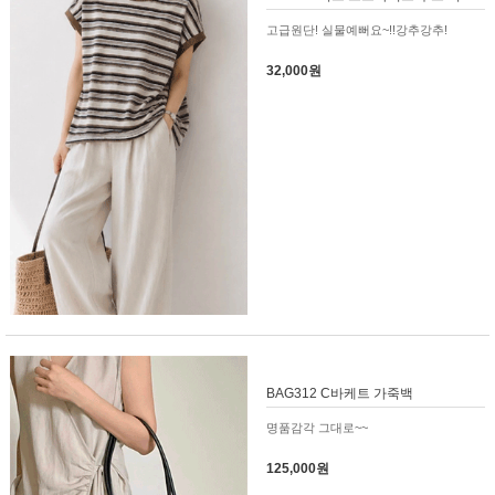
고급원단! 실물예뻐요~!!강추강추!
32,000원
BAG312 C바케트 가죽백
명품감각 그대로~~
125,000원