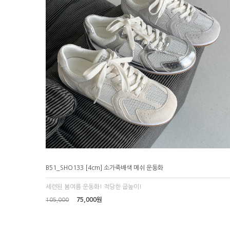
B51_SHO133 [4cm] 소가죽배색 메쉬 운동화
세련된 봄여름 운동화! 적당한 굽높이!
75,000원
105,000