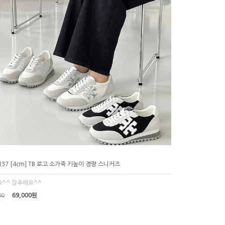
137 [4cm] TB 로고 소가죽 키높이 경량 스니커즈
^^ 강추해요^^
69,000원
00