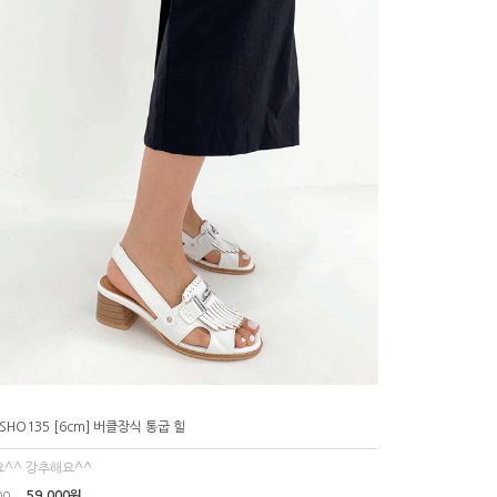
_SHO135 [6cm] 버클장식 통굽 힐
^^ 강추해요^^
59,000원
00