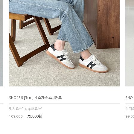
SHO136 [3cm] H 소가죽 스니커즈
SHO
멋져요^^ 강추해요^^
멋져요
79,000원
109,000
99,0