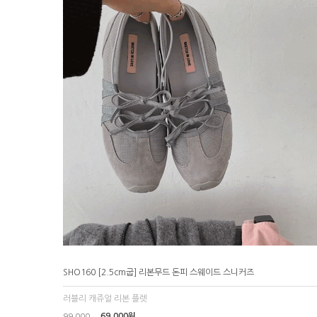
SHO160 [2.5cm굽] 리본무드 돈피 스웨이드 스니커즈
러블리 캐쥬얼 리본 플렛
69,000원
99,000