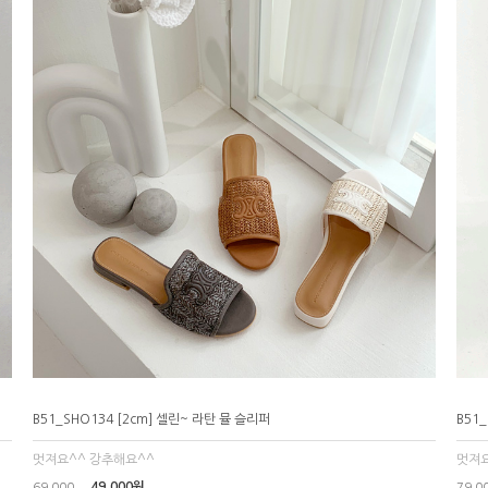
B51_SHO134 [2cm] 셀린~ 라탄 뮬 슬리퍼
B51
멋져요^^ 강추해요^^
멋져요
49,000원
69,000
79,0