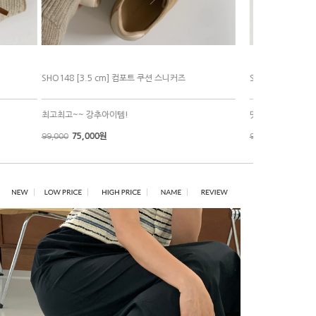
SHO169 [ 4
운동화
부드러운 착용감!
69,000원