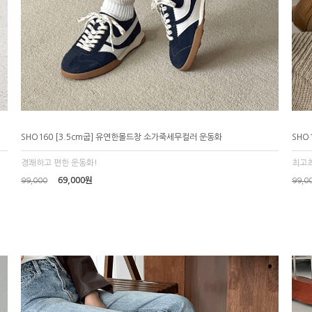
SHO160 [3.5cm굽] 유연한몰드창 소가죽세무컬러 운동화
SHO
경쾌하고 편한 운동화!
최고최
69,000원
99,000
99,0