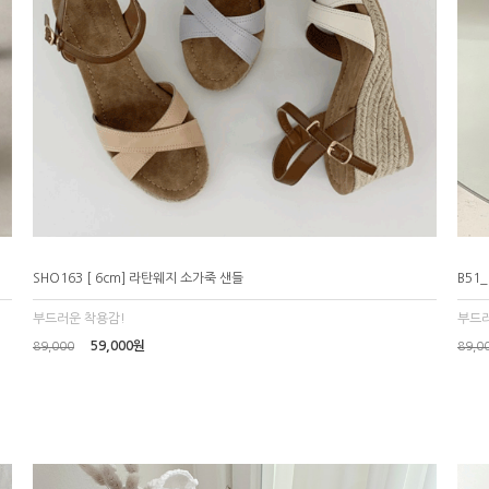
SHO163 [ 6cm] 라탄웨지 소가죽 샌들
B51
부드러운 착용감!
부드러
59,000원
89,000
89,0