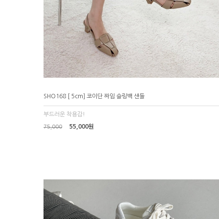
SHO168 [ 5cm] 코이단 짜임 슬링백 샌들
부드러운 착용감!
55,000원
75,000