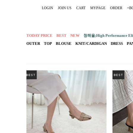
LOGIN
JOIN US
CART
MYPAGE
ORDER
+B
TODAY PRICE
BEST
NEW
청해율;High Performance Elit
OUTER
TOP
BLOUSE
KNIT/CARDIGAN
DRESS
PA