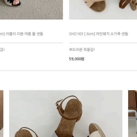
4cm] TB 로고 소가죽 키높이 경량 스니커즈
SHO136 [3cm] H 소가죽 스니커즈
강추해요^^
멋져요^^ 강추해요^^
,000원
79,000원
109,000