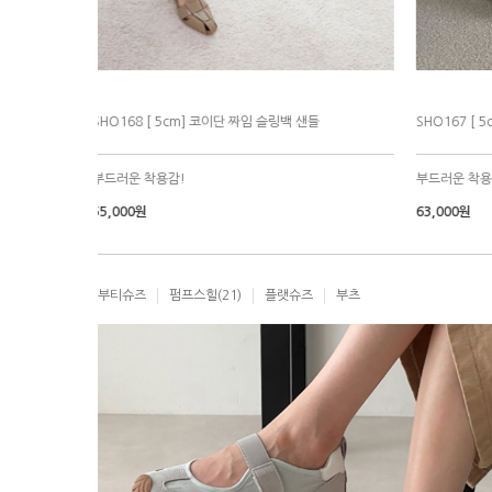
들
SHO148 [3.5 cm] 컴포트 쿠션 스니커즈
SHO137 [
최고최고~~ 강추아이템!
멋져요^^ 
75,000원
69
99,000
99,000
부티슈즈
펌프스힐
(21)
플랫슈즈
부츠