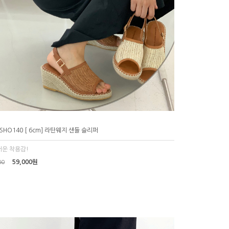
_SHO140 [ 6cm] 라탄웨지 샌들 슬리퍼
운 착용감!
59,000원
00