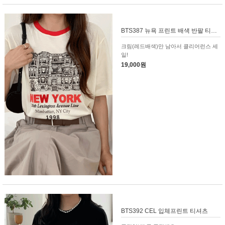
BTS387 뉴욕 프린트 배색 반팔 티셔츠
크림(레드배색)만 남아서 클리어런스 세
일!
19,000원
BTS392 CEL 입체프린트 티셔츠