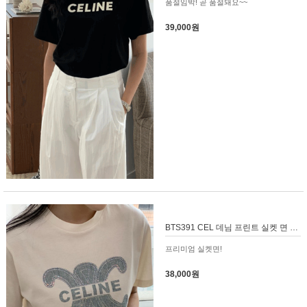
품절임박! 곧 품절돼요~~
39,000원
BTS391 CEL 데님 프린트 실켓 면 티셔츠
프리미엄 실켓면!
38,000원