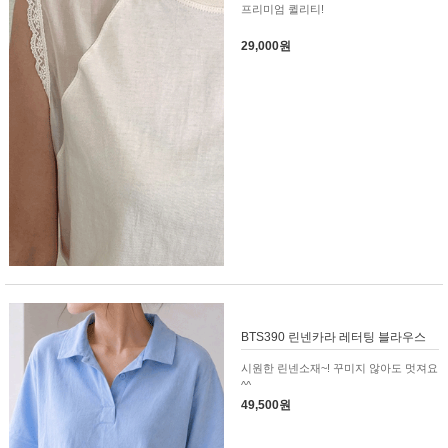
프리미엄 퀼리티!
29,000원
BTS390 린넨카라 레터팅 블라우스
시원한 린넨소재~! 꾸미지 않아도 멋져요
^^
49,500원