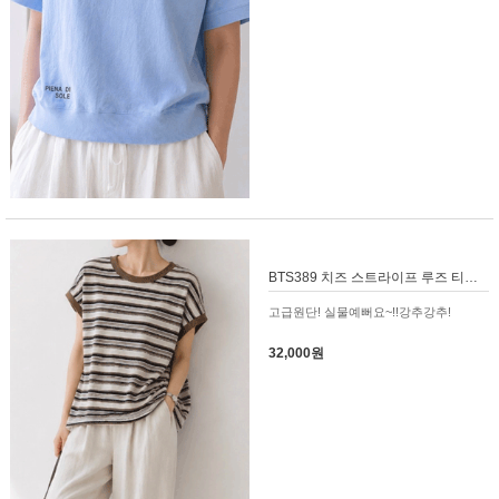
BTS389 치즈 스트라이프 루즈 티셔츠
고급원단! 실물예뻐요~!!강추강추!
32,000원