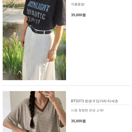
챠콜품절!
35,000원
BTS373 린넨 V 단가라 티셔츠
시원 청량한 린넨 소재!
35,000원