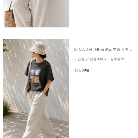
BTS388 파라솔 프린트 루즈 썸머티셔츠
고급원단! 실물예뻐요~!!강추강추!
35,000원