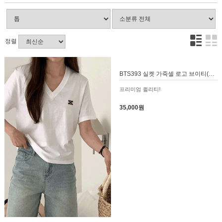
정렬
BTS393 실켓 가죽셀 로고 브이티(프리미엄실켓)
프리미엄 퀼리티!
35,000원