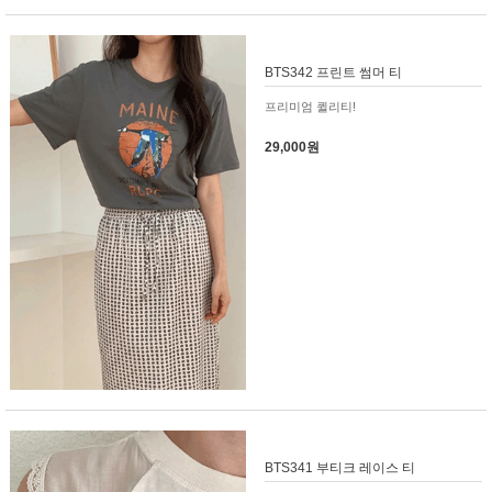
BTS342 프린트 썸머 티
프리미엄 퀼리티!
29,000원
BTS341 부티크 레이스 티