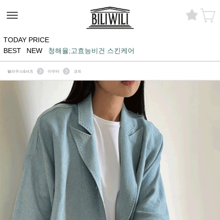
TODAY PRICE
BEST
NEW
청해율;고효능비건 스킨케어
블라우스&셔츠
아우터
코트